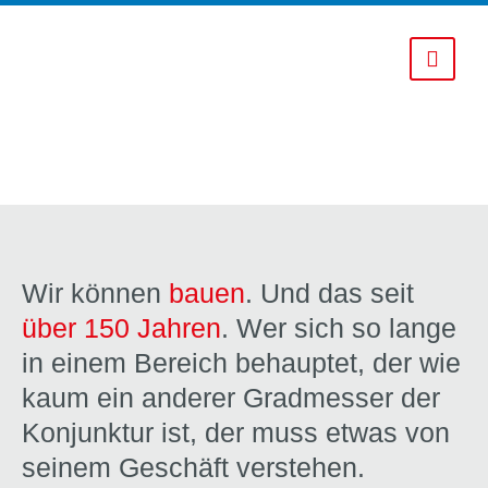
Unternehmen
Referenzen
Über uns
News
Leistungen
Karriere
Firmenverbund
Wir können
bauen
. Und das seit
über 150 Jahren
. Wer sich so lange
Kontakt
Projektentwicklung
Karriere
in einem Bereich behauptet, der wie
HC Hagemann ventures
Offene Stellen
Kontaktdaten
kaum ein anderer Gradmesser der
Konjunktur ist, der muss etwas von
Nachunternehmer
seinem Geschäft verstehen.