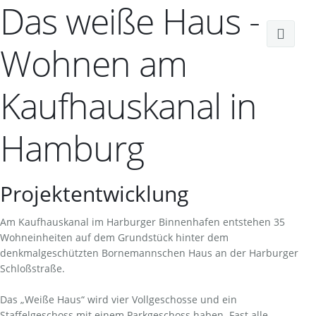
Das weiße Haus -
Wohnen am
Unternehmen
Kaufhauskanal in
Referenzen
Über uns
Hamburg
News
Leistungen
Karriere
Firmenverbund
Projektentwicklung
Kontakt
Projektentwicklung
Karriere
Am Kaufhauskanal im Harburger Binnenhafen entstehen 35
Wohneinheiten auf dem Grundstück hinter dem
HC Hagemann ventures
Offene Stellen
Kontaktdaten
denkmalgeschützten Bornemannschen Haus an der Harburger
Schloßstraße.
Nachunternehmer
Das „Weiße Haus“ wird vier Vollgeschosse und ein
Staffelgeschoss mit einem Parkgeschoss haben. Fast alle